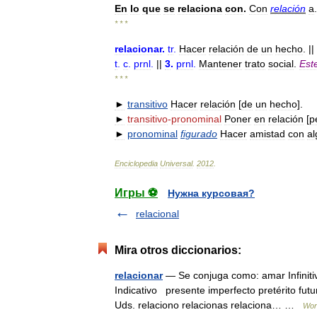
En
lo
que
se
relaciona
con
.
Con
relación
a
.
* * *
relacionar
.
tr
.
Hacer
relación
de
un
hecho
. ||
t
.
c
.
prnl
.
||
3
.
prnl
.
Mantener
trato
social
.
Est
* * *
►
transitivo
Hacer
relación
[
de
un
hecho
].
►
transitivo
-
pronominal
Poner
en
relación
[
p
►
pronominal
figurado
Hacer
amistad
con
al
Enciclopedia
Universal
.
2012
.
Игры ⚽
Нужна курсовая?
relacional
Mira otros diccionarios:
relacionar
— Se conjuga como: amar Infinitiv
Indicativo presente imperfecto pretérito futuro
Uds. relaciono relacionas relaciona… …
Wor