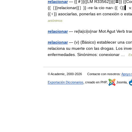
relacionar
— {{＃}}{{LM R33562}}{{〓}} {{C
{{［}}relacionar{{］}} ‹re·la·cio·nar› {{《}}▍ 
{{♀}} asociarlas, ponerlas en conexión o 
antónimos
relacionar
— re|la|ci|o|nar Mot Agut Verb tr
relacionar
— (v) (Básico) establecer una co
relaciona su muerte con las drogas. Los inves
enfermedades. Sinónimos: conexionar …
Es
© Academic, 2000-2026
Contacte con nosotros:
Apoyo 
Exportación Diccionarios
, creado en PHP,
Joomla,