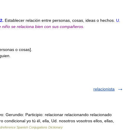
2
.
Establecer
relación
entre
personas
,
cosas
,
ideas
o
hechos
.
U
.
e
niño
se
relaciona
bien
con
sus
compañeros
.
ersonas
o
cosas
].
guien
.
relacionista
o: Gerundio: Participio: relacionar relacionando relacionado
 condicional yo tú él, ella, Ud. nosotros vosotros ellos, ellas,
dreference Spanish Conjugations Dictionary