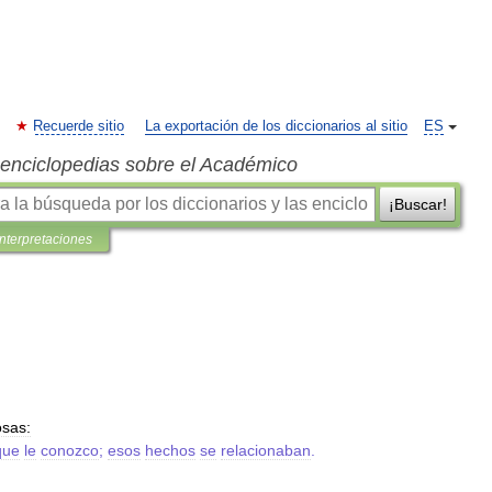
Recuerde sitio
La exportación de los diccionarios al sitio
ES
s enciclopedias sobre el Académico
¡Buscar!
interpretaciones
osas:
que
le
conozco
;
esos
hechos
se
relacionaban
.