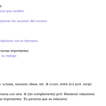
s:
cía
que
reciben
.
lacionar
los
sucesos
del
crucero
.
relaciono
con
tu
hermano
.
rsonas
importantes:
r
su
trabajo
.
s
↘cosas
,
sucesos
,
ideas
,
etc
.
⊚
(«
con
,
entre
sí
»)
prnl
.
recípr
.
rsona
con
otra
.
⊚
(
sin
complemento
)
prnl
.
Mantener
relaciones
as
importantes:
‘
Es
persona
que
se
relaciona
’.