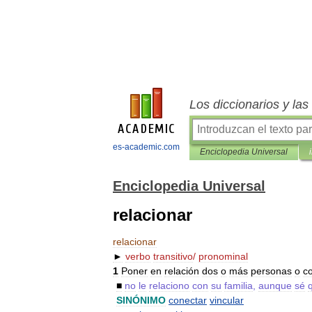
Los diccionarios y la
es-academic.com
Enciclopedia Universal
Enciclopedia Universal
relacionar
relacionar
►
verbo
transitivo
/
pronominal
1
Poner
en
relación
dos
o
más
personas
o
c
■
no
le
relaciono
con
su
familia
,
aunque
sé
SINÓNIMO
conectar
vincular