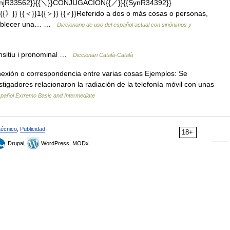
onjR33562}}{{＼}}CONJUGACIÓN{{／}}{{SynR34392}}
v.{{》}} {{＜}}1{{＞}} {{♂}}Referido a dos o más cosas o personas,
establecer una… …
Diccionario de uso del español actual con sinónimos y
ansitiu i pronominal …
Diccionari Català-Català
nexión o correspondencia entre varias cosas Ejemplos: Se
tigadores relacionaron la radiación de la telefonía móvil con unas
pañol Extremo Basic and Intermediate
técnico
,
Publicidad
18+
Drupal,
WordPress, MODx.