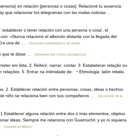
persona) en relación [personas o cosas]: Relacioné tu ausencia
hay que relacionar los telegramas con las malas noticias …
‘establecer o tener relación con una persona o cosa’, el
on: «Nunca relacionó el alboroto distante con la llegada del
 «Era una de …
Diccionario panhispánico de dudas
 o que te disse …
Dicionario dos verbos portugueses
eter em lista. 2. Referir; narrar; contar. 3. Estabelecer relação ou
r relações. 5. Entrar na intimidade de. ‣ Etimologia: latim relatio,
o. 2. Establecer relación entre personas, cosas, ideas o hechos.
l. Este niño se relaciona bien con sus compañeros …
Diccionario de la
1 Establecer alguna relación entre dos o más elementos, objetos
onar ideas, Siempre me relaciona con Guamúchil, y yo ni siquiera
… …
Español en México