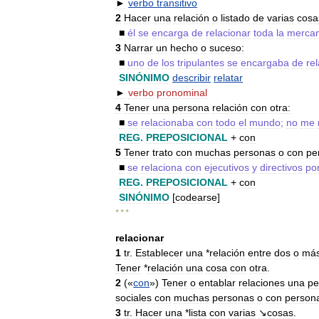
►
verbo
transitivo
2
Hacer
una
relación
o
listado
de
varias
cosa
■
él
se
encarga
de
relacionar
toda
la
mercan
3
Narrar
un
hecho
o
suceso:
■
uno
de
los
tripulantes
se
encargaba
de
re
SINÓNIMO
describir
relatar
►
verbo
pronominal
4
Tener
una
persona
relación
con
otra:
■
se
relacionaba
con
todo
el
mundo
;
no
me
REG
.
PREPOSICIONAL
+
con
5
Tener
trato
con
muchas
personas
o
con
pe
■
se
relaciona
con
ejecutivos
y
directivos
po
REG
.
PREPOSICIONAL
+
con
SINÓNIMO
[
codearse
]
* * *
relacionar
1
tr
.
Establecer
una
*
relación
entre
dos
o
má
Tener
*
relación
una
cosa
con
otra
.
2
(«
con
»)
Tener
o
entablar
relaciones
una
pe
sociales
con
muchas
personas
o
con
person
3
tr
.
Hacer
una
*
lista
con
varias
↘cosas
.