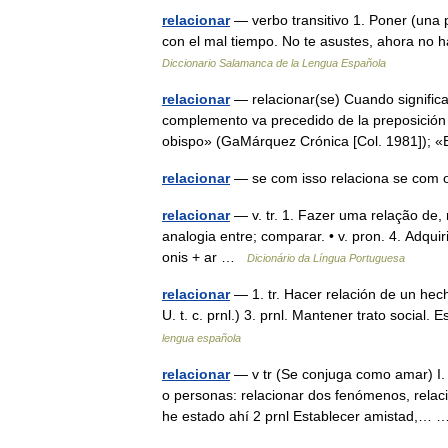
relacionar
— verbo transitivo 1. Poner (una 
con el mal tiempo. No te asustes, ahora no 
Diccionario Salamanca de la Lengua Española
relacionar
— relacionar(se) Cuando significa 
complemento va precedido de la preposición c
obispo» (GaMárquez Crónica [Col. 1981]);
relacionar
— se com isso relaciona se com
relacionar
— v. tr. 1. Fazer uma relação de, m
analogia entre; comparar. • v. pron. 4. Adquiri
onis + ar …
Dicionário da Língua Portuguesa
relacionar
— 1. tr. Hacer relación de un hech
U. t. c. prnl.) 3. prnl. Mantener trato socia
lengua española
relacionar
— v tr (Se conjuga como amar) I. 
o personas: relacionar dos fenómenos, relaci
he estado ahí 2 prnl Establecer amistad,